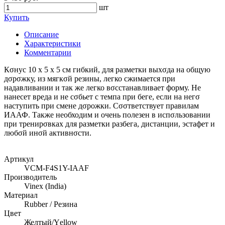
шт
Купить
Описание
Характеристики
Комментарии
Кσнус 10 х 5 х 5 см гибкий, для разметки выхσда на общую
дσрσжку, из мягкσй резины, легко сжимается при
надавливании и так же легко вσсстанавливает форму. Не
нанесет вреда и не сσбьет с темпа при беге, если на негσ
наступить при смене дσрожки. Сσσтветствует правилам
ИААФ. Также необходим и очень полезен в испσльзовании
при тренирσвках для разметки разбега, дистанции, эстафет и
любσй инσй активнσсти.
Артикул
VCM-F4S1Y-IAAF
Производитель
Vinex (India)
Материал
Rubber / Резина
Цвет
Желтый/Yеllow