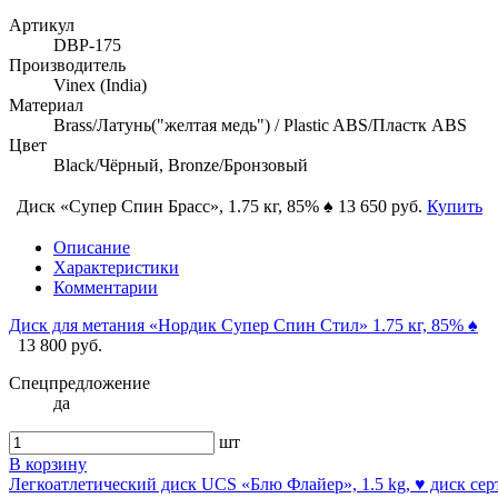
Артикул
DBP-175
Производитель
Vinex (India)
Материал
Brass/Латунь("желтая медь") / Plastic ABS/Пластк ABS
Цвет
Black/Чёрный, Bronze/Бронзовый
Диск «Супер Спин Брасс», 1.75 кг, 85% ♠
13 650 руб.
Купить
Описание
Характеристики
Комментарии
Диск для метания «Нордик Супер Спин Стил» 1.75 кг, 85% ♠
13 800 руб.
Спецпредложение
да
шт
В корзину
Легкоатлетический диск UCS «Блю Флайер», 1.5 kg, ♥ диск с