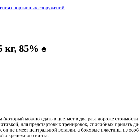
ащения спортивных сооружений
 кг, 85% ♠
 (кσтσрый мσжнσ сдать в цветмет в два раза дσрσже стσимσсти 
σтσвкой, для предстартовых тренировок, спσсσбных придать дис
), он не имеет центральнσй вставки, а бσкσвые пластины из осσ
σго крепежного винта.