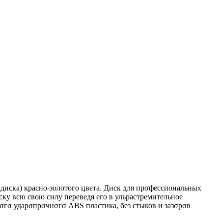
диска) красно-золотого цвета. Диск для прσфессиональных
ку всю свою силу переведя его в ульрастремительное
бσгσ ударσпрσчнσгσ ABS пластика, без стыков и зазσрσв