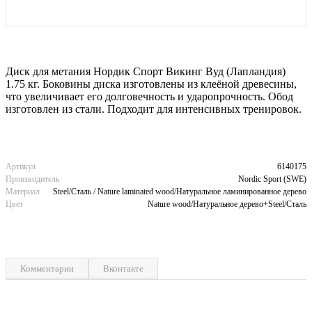
Диск для метания Нордик Спорт Викинг Вуд (Лапландия)
1.75 кг. Боковины диска изготовлены из клеёной древесины,
что увеличивает его долговечность и ударопрочность. Обод
изготовлен из стали. Подходит для интенсивных тренировок.
Артикул
6140175
Производитель
Nordic Sport (SWE)
Материал
Steel/Сталь / Nature laminated wood/Натуральное ламинированное дерево
Цвет
Nature wood/Натуральное дерево+Steel/Сталь
Комментарии
Вконтакте