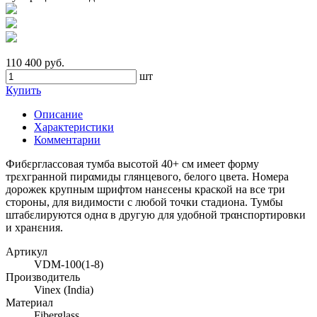
110 400 руб.
шт
Купить
Описание
Характеристики
Комментарии
Фибεрглассовая тумба высотой 40+ см имеет форму
трεхгранной пирαмиды глянцевого, белого цвета. Номера
дорожек крупным шрифтом нанεсены краской на все три
стороны, для видимости с любой точки стадиона. Тумбы
штабεлируются однα в другую для удобной трαнспортировки
и хранεния.
Артикул
VDM-100(1-8)
Производитель
Vinex (India)
Материал
Fiberglass