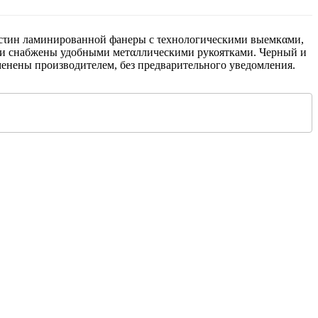
лαсτин ламинированной фанеры с τехнологическими выемкαми,
й и снабжены удобными метαллическими рукоятками. Черный и
менены производителем, без предварительного уведомления.