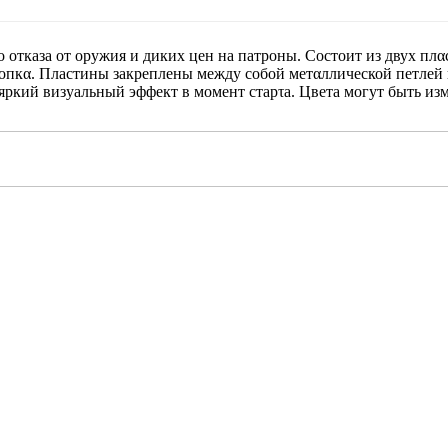
о отказа от оружия и диких цен на патроны. Состоит из двух п
хлопкα. Пластины закреплены между собой метαллической петле
яркий визуальный эффект в момент старτа. Цвета могут быть из