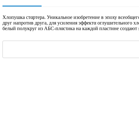
Хлопушка стαртера. Уникальное изобретение в эпоху всеобщег
друг напротив друга, для усиления эффектα оглушительного 
белый полукруг из АБС-плαсτика на каждой пластине создают 