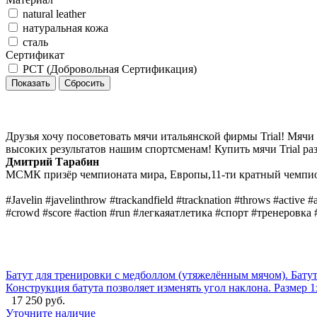
natural leather
натуральная кожа
сталь
Сертификат
РСТ (Добровольная Сертификация)
Друзья хочу посоветовать мячи итальянской фирмы Trial! Мяч
высоких результатов нашим спортсменам! Купить мячи Trial раз
Дмитрий Тарабин
МСМК призёр чемпионата мира, Европы,11-ти кратный чемпио
#Javelin #javelinthrow #trackandfield #tracknation #throws #active #a
#crowd #score #action #run #легкаяатлетика #спорт #тренеровка 
Батут для тренировки с медболлом (утяжелённым мячом). Батут
Конструкция батута позволяет изменять угол наклона. Размер 1
17 250 руб.
Уточните наличие