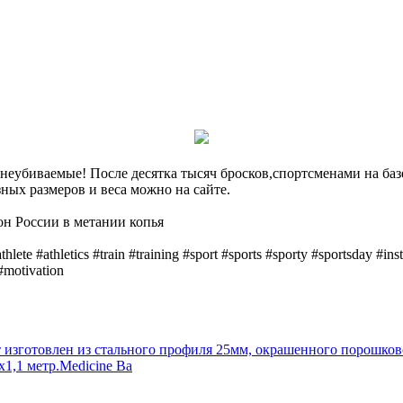
и неубиваемые! После десятка тысяч бросков,спортсменами на б
ных размеров и веса можно на сайте.
н России в метании копья
thlete #athletics #train #training #sport #sports #sporty #sportsday #
#motivation
 изготовлен из стального профиля 25мм, окрашенного порошково
х1,1 метр.Medicine Ba