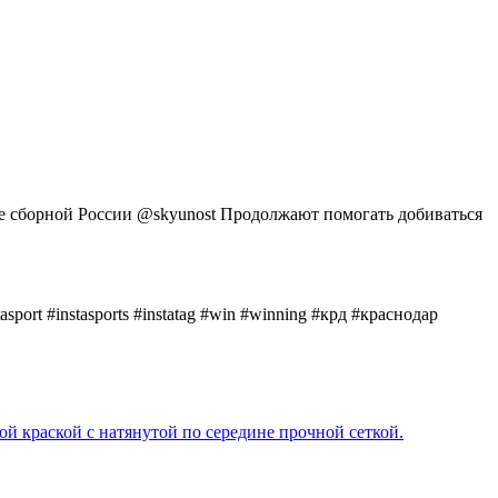
азе сборной России @skyunost Продолжают помогать добиваться
instasport #instasports #instatag #win #winning #крд #краснодар
й краской с натянутой по середине прочной сеткой.