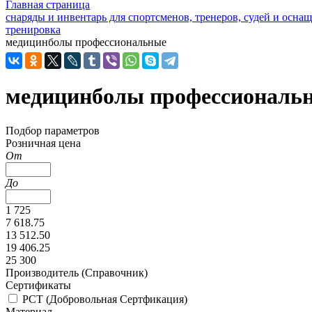
Главная страница
снаряды и инвентарь для спортсменов, тренеров, судей и осн
тренировка
медицинболы профессиональные
медицинболы профессиональ
Подбор параметров
Розничная цена
От
До
1 725
7 618.75
13 512.50
19 406.25
25 300
Производитель (Справочник)
Сертификаты
РСТ (Добровольная Сертфикация)
Материал