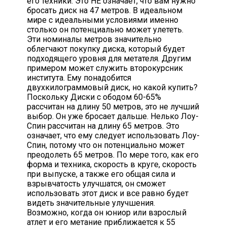
его техники. Это НЕ означает, что вам нужно
бросать диск на 47 метров. В идеальном
мире с идеальными условиями именно
столько он потенциально может улететь.
Эти номиналы метров значительно
облегчают покупку диска, который будет
подходящего уровня для метателя. Другим
примером может служить второкурсник
института. Ему понадобится
двухкилограммовый диск, но какой купить?
Поскольку Диски с ободом 60-65%
рассчитан на длину 50 метров, это не лучший
выбор. Он уже бросает дальше. Нелько Лоу-
Спин рассчитан на длину 65 метров. Это
означает, что ему следует использовать Лоу-
Спин, потому что он потенциально может
преодолеть 65 метров. По мере того, как его
форма и техника, скорость в круге, скорость
при выпуске, а также его общая сила и
взрывчатость улучшатся, он сможет
использовать этот диск и все равно будет
видеть значительные улучшения.
Возможно, когда он юниор или взрослый
атлет и его метание приближается к 55