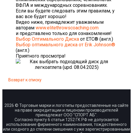
ВФЛА и международных соревнованиях.
Если вы будете следовать этим правилам, у
вас все будет хорошо!
Видео ниже, принадлежит уважаемым
авторам
www.elitethrowscoaching.com
и представлено только для ознакомления!
Выбор Оптимального Диска
от ETC® (англ.)
Выбор оптимального диска от Erik Johnson®
(англ.)
Приятного просмотра!
Возврат к списку
2026 © Торговые марки и логотипы предоставленные на сайте
на праве аккредитации и лицензии производителей
принадлежат ООО "СПОРТ АБ".
Согласно пункту 6 статьи 1252 ГК РФ не допускается
использование фирменного наименования, тождественного
или сходного до степени смешения с уже зарегистрированными