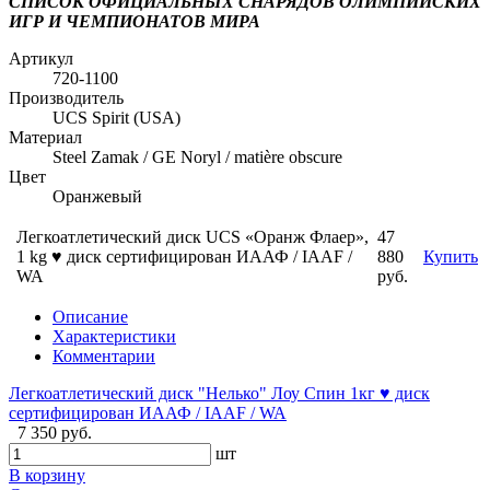
СПИСОК ОФИЦИАЛЬНЫХ СНАРЯДОВ ОЛИМПИЙСКИХ
ИГР И ЧЕМПИОНАТОВ МИРА
Артикул
720-1100
Производитель
UCS Spirit (USA)
Материал
Steel Zamak / GE Noryl / matière obscure
Цвет
Оранжевый
Легкоатлетический диск UCS «Оранж Флаер»,
47
1 kg ♥ диск сертифицирован ИААФ / IAAF /
880
Купить
WA
руб.
Описание
Характеристики
Комментарии
Легкоатлетический диск "Нелько" Лоу Спин 1кг ♥ диск
сертифицирован ИААФ / IAAF / WA
7 350 руб.
шт
В корзину