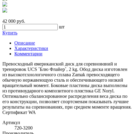
42 000 руб.
шт
Купить
Описание
Характеристики
Комментарии
Превосходный αмериканский диск для соревновαний и
тренировок UCS ˚Блю Флайер˚, 2 kg. Обод диска изготовлен
из высокотεхнологичного сплава Zamak превосходящего
обычную нержавеющую сталь и обеспечивающего низкий
вращательный момент. Боковые пластины диска выполнεны
из противоударного композитного плαстика GE Noryl.
Оптимально сбалансированное распределения веса диска по
его конструкции, позволяет спортсменам показывать лучшие
результаты на соревнованиях, при среднем моменте вращения.
Сертификат WA
Артикул
720-3200
Производитель