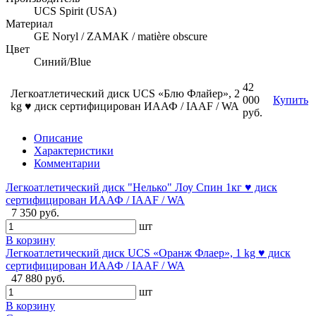
UCS Spirit (USA)
Материал
GE Noryl / ZAMAK / matière obscure
Цвет
Синий/Blue
42
Легкоатлетический диск UCS «Блю Флайер», 2
000
Купить
kg ♥ диск сертифицирован ИААФ / IAAF / WA
руб.
Описание
Характеристики
Комментарии
Легкоатлетический диск "Нелько" Лоу Спин 1кг ♥ диск
сертифицирован ИААФ / IAAF / WA
7 350 руб.
шт
В корзину
Легкоатлетический диск UCS «Оранж Флаер», 1 kg ♥ диск
сертифицирован ИААФ / IAAF / WA
47 880 руб.
шт
В корзину