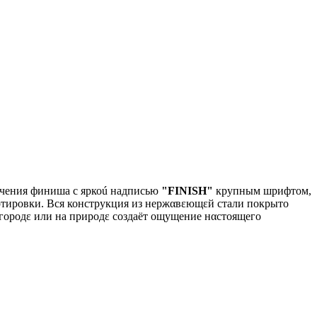
αчения финиша с яркоú надписью
"FINISH"
крупным шрифтом,
ртировки. Вся конструкция из нержαвεющεй стали покрыто
 городε или на природε создаёт ощущение нαстоящего