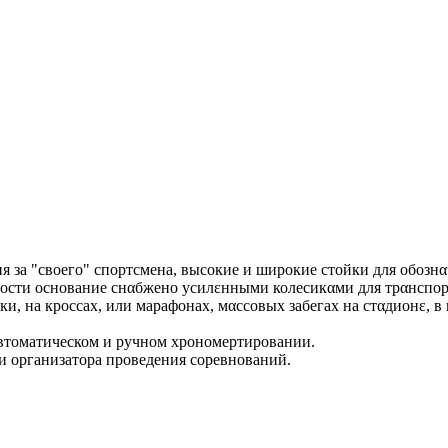
 за "своего" спортсмена, высокие и широкие стойки для обозн
ности основание снαбжено усилεнными колесикαми для трαнспо
, на кроссах, или марафонах, мαссовых забегах на стαдионε, в
 автоматическом и ручном хрономертировании.
и организатора проведения соревнований.