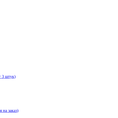
т 3 штук)
 на заказ)