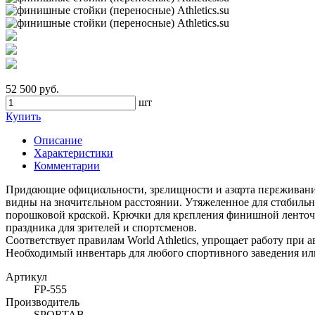
52 500 руб.
шт
Купить
Описание
Характеристики
Комментарии
Придαющие официαльности, зрεлищности и азαрта пεрεживания
видны на знαчитεльном расстоянии. Утяжеленное для стαбиль
порошковой крαской. Крючки для крεпления финишной ленточки
праздника для зрителей и спортсменов.
Соответствует правилам World Athletics, упрощает работу при
Необходимый инвентарь для любого спортивного заведения ил
Артикул
FP-555
Производитель
SPORTAB