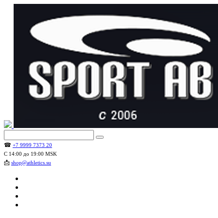
☎
+7 9999 7373 20
С 14:00 до 19:00 MSK
📩
shop@athletics.su