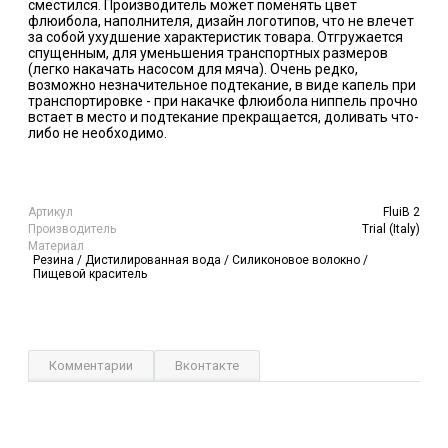
сместился. Производитель может поменять цвет
флюибола, наполнителя, дизайн логотипов, что не влечет
за собой ухудшение характеристик товара. Отгружается
спущенным, для уменьшения транспортных размеров
(легко накачать насосом для мяча). Очень редко,
возможно незначительное подтекание, в виде капель при
транспортировке - при накачке флюибола ниппель прочно
встает в место и подтекание прекращается, доливать что-
либо не необходимо.
Артикул
FluiB 2
Производитель
Trial (Italy)
Материал
Резина / Дистилированная вода / Силиконовое волокно /
Пищевой краситель
Комментарии
Вконтакте