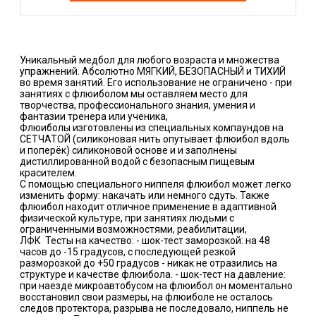
Уникальный медбол для любого возраста и множества
упражнений. Абсолютно МЯГКИЙ, БЕЗОПАСНЫЙ и ТИХИЙ
во время занятий. Его использование не ограничено - при
занятиях с флюиболом мы оставляем место для
творчества, профессионального знания, умения и
фантазии тренера или ученика,
Флюиболы изготовлены из специальных компаундов на
СЕТЧАТОЙ (силиконовая нить опутывает флюибол вдоль
и поперёк) силиконовой основе и и заполнены
дистиллированной водой с безопасным пищевым
красителем.
С помощью специального ниппеля флюибол может легко
изменить форму: накачать или немного сдуть. Также
флюибол находит отличное применение в адаптивной
физической культуре, при занятиях людьми с
ограниченными возможностями, реабилитации,
ЛФК Тесты на качество: - шок-тест заморозкой: на 48
часов до -15 градусов, с последующей резкой
разморозкой до +50 градусов - никак не отразились на
структуре и качестве флюибола. - шок-тест на давление:
при наезде микроавтобусом на флюибол он моментально
восстановил свои размеры, на флюиболе не осталось
следов протектора, разрыва не последовало, ниппель не