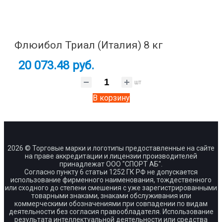
Флюибол Триал (Италия) 8 кг
20 073.48 руб.
шт
В корзину
2026 © Торговые марки и логотипы предоставленные на сайте
на праве аккредитации и лицензии производителей
принадлежат ООО "СПОРТ АБ".
Согласно пункту 6 статьи 1252 ГК РФ не допускается
использование фирменного наименования, тождественного
или сходного до степени смешения с уже зарегистрированными
товарными знаками, знаками обслуживания или
коммерческими обозначениями при совпадении по видам
деятельности без согласия правообладателя. Использование
результата интеллектуальной деятельности или средства