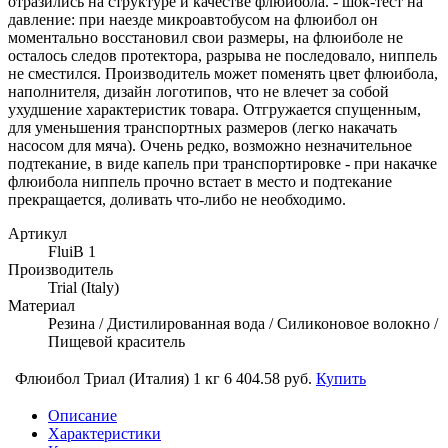
отразились на структуре и качестве флюибола. - шок-тест на
давление: при наезде микроавтобусом на флюибол он
моментально восстановил свои размеры, на флюиболе не
осталось следов протектора, разрыва не последовало, ниппель
не сместился. Производитель может поменять цвет флюибола,
наполнителя, дизайн логотипов, что не влечет за собой
ухудшение характеристик товара. Отгружается спущенным,
для уменьшения транспортных размеров (легко накачать
насосом для мяча). Очень редко, возможно незначительное
подтекание, в виде капель при транспортировке - при накачке
флюибола ниппель прочно встает в место и подтекание
прекращается, доливать что-либо не необходимо.
Артикул
FluiB 1
Производитель
Trial (Italy)
Материал
Резина / Дистилированная вода / Силиконовое волокно /
Пищевой краситель
Флюибол Триал (Италия) 1 кг
6 404.58 руб.
Купить
Описание
Характеристики