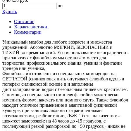
6 404.58 руб.
шт
Купить
Описание
Характеристики
Комментарии
Уникальный медбол для любого возраста и множества
упражнений. Абсолютно МЯГКИЙ, БЕЗОПАСНЫЙ и
ТИХИЙ во время занятий. Его использование не ограничено -
при занятиях с флюиболом мы оставляем место для
творчества, профессионального знания, умения и фантазии
тренера или ученика,
Флюиболы изготовлены из специальных компаундов на
СЕТЧАТОЙ (силиконовая нить опутывает флюибол вдоль и
поперёк) силиконовой основе и и заполнены
дистиллированной водой с безопасным пищевым красителем.
С помощью специального ниппеля флюибол может легко
изменить форму: накачать или немного сдуть. Также флюибол
находит отличное применение в адаптивной физической
культуре, при занятиях людьми с ограниченными
возможностями, реабилитации, ЛФК Тесты на качество: -
шок-тест заморозкой: на 48 часов до -15 градусов, с
последующей резкой разморозкой до +50 градусов - никак не